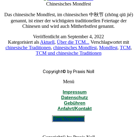
+49 30 831 23 44
Chinesisches Mondfest
Das chinesische Mondfest, im chinesischen 中秋节 (zhōng qiū jié)
genannt, ist einer der wichtigsten traditionellen Feiertage der
Chinesen und wird auch Mittherbstfest genannt.
Veröffentlicht am
September 4, 2022
Kategorisiert als
Aktuell
,
Über die TCM...
Verschlagwortet mit
chinesische Traditionen
,
chinesisches Mondfest
,
Mondfest
,
TCM
,
TCM und chinesische Traditionen
Copyright© by Praxis Noll
Menü
Impressum
Datenschutz
Gebühren
Anfahrt/Kontakt
Zum Newsletter