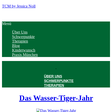
TCM by Jessica Noll
Menü
Über Uns
Schwerpunkte
Therapien
Blog
Kinderwunsch
Praxis München
ÜBER UNS
SCHWERPUNKTE
THERAPIEN
BLOG
KINDERWUNSCH
Das Wasser-Tiger-Jahr
PRAXIS MÜNCHEN